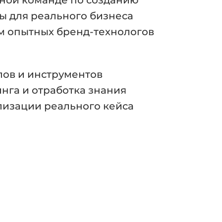
тной команде по созданию
 для реального бизнеса
м опытных бренд-технологов
ов и инструментов
инга и отработка знания
лизации реального кейса