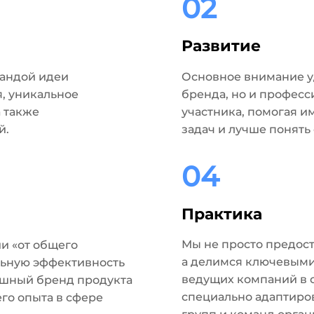
02
Развитие
мандой идеи
Основное внимание у
, уникальное
бренда, но и профес
 также
участника, помогая и
й.
задач и лучше понять 
04
Практика
Мы не просто предос
и «от общего
а делимся ключевым
альную эффективность
ведущих компаний в 
ешный бренд продукта
специально адаптиро
го опыта в сфере