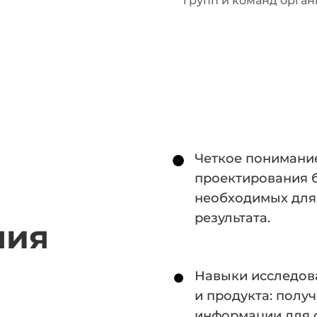
групп и команд орга
Четкое понимани
проектирования б
необходимых для
результата.
ния
Навыки исследов
и продукта: полу
информации для 