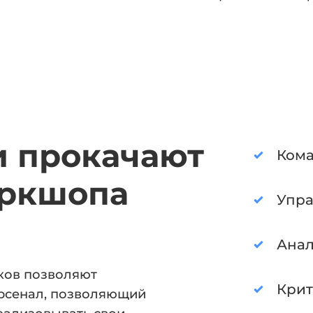
и прокачают
Кома
оркшопа
Упра
Ана
ков позволяют
Кри
рсенал, позволяющий