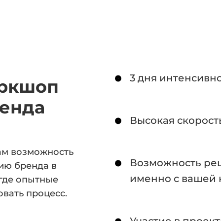
3 дня интенсивн
оркшоп
ренда
Высокая скорост
ам возможность
Возможность реш
ию бренда в
именно с вашей
где опытные
вать процесс.