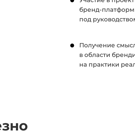
Участие в проек
бренд-платформы
под руководство
Получение смысл
в области бренд
на практики реа
езно